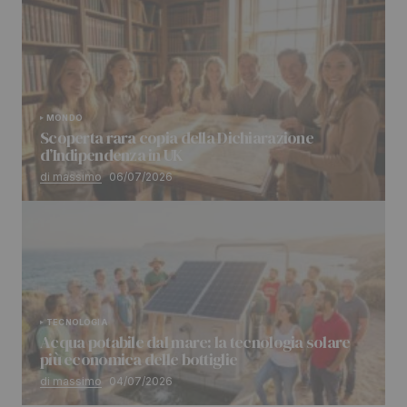
MONDO
Scoperta rara copia della Dichiarazione
d’Indipendenza in UK
di massimo
06/07/2026
TECNOLOGIA
Acqua potabile dal mare: la tecnologia solare
più economica delle bottiglie
di massimo
04/07/2026