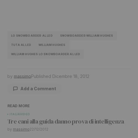
LO SNOWBOARDER AL LED
SNOWBOARDER WILLIAM HUGHES
TUTA AL LED
WILLIAM HUGHES
WILLIAM HUGHES LO SNOWBOARDER AL LED
by
massimo
Published
Dicembre 18, 2012
Add a Comment
READ MORE
Il tuo indirizzo email non sarà pubblicato.
I
ITALIA
VIDEO
Tre cani alla guida danno prova di intelligenza
campi obbligatori sono contrassegnati
*
by
massimo
22/12/2012