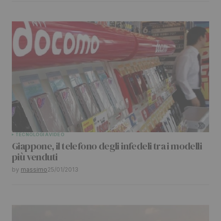
Comment
*
Your Name
*
Your E-mail
*
Submit Comment
TECNOLOGIA
VIDEO
Giappone, il telefono degli infedeli tra i modelli
più venduti
by
massimo
25/01/2013