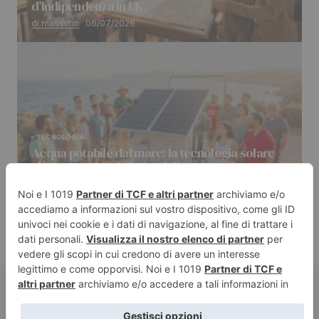
d’Indipendenza in UK
di massimo
06/07/2026
TECNOLOGIA
Acqua potabile dal mare: la tecnologia solare
più economica delle bottiglie
di massimo
04/07/2026