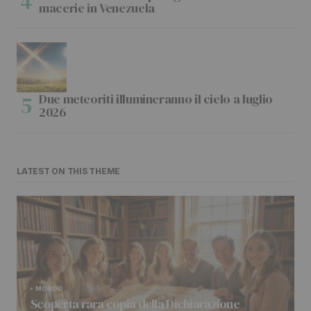
macerie in Venezuela
Due meteoriti illumineranno il cielo a luglio
2026
LATEST ON THIS THEME
MONDO
Scoperta rara copia della Dichiarazione