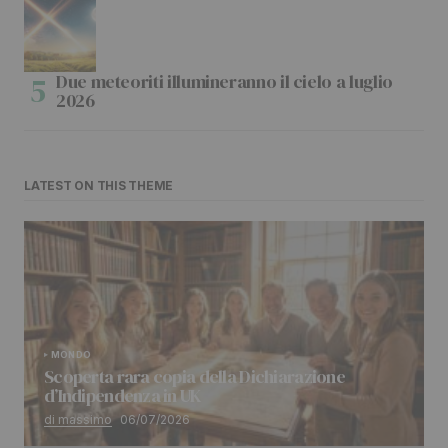
Due meteoriti illumineranno il cielo a luglio
2026
LATEST ON THIS THEME
MONDO
Scoperta rara copia della Dichiarazione
d’Indipendenza in UK
di massimo
06/07/2026