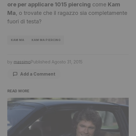
ore per applicare 1015 piercing
come
Kam
Ma
, o trovate che il ragazzo sia completamente
fuori di testa?
KAM MA
KAM MA PIERCING
by
massimo
Published
Agosto 31, 2015
Add a Comment
READ MORE
Il tuo indirizzo email non sarà pubblicato.
I
campi obbligatori sono contrassegnati
*
Comment
*