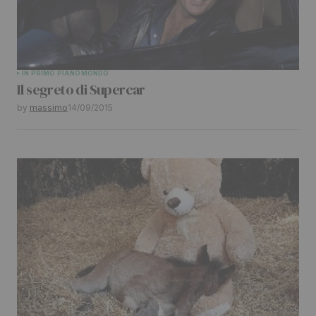
Your Name
*
IN PRIMO PIANO
MONDO
Il segreto di Supercar
Your E-mail
*
by
massimo
14/09/2015
Submit Comment