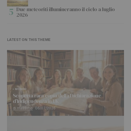
Due meteoriti illumineranno il cielo a luglio
2026
LATEST ON THIS THEME
MONDO
Scoperta rara copia della Dichiarazione
d’Indipendenza in UK
di massimo
06/07/2026