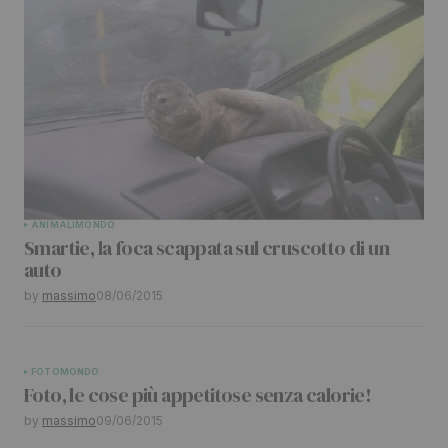
ANIMALI
MONDO
Smartie, la foca scappata sul cruscotto di un
auto
by
massimo
08/06/2015
FOTO
MONDO
Foto, le cose più appetitose senza calorie!
by
massimo
09/06/2015