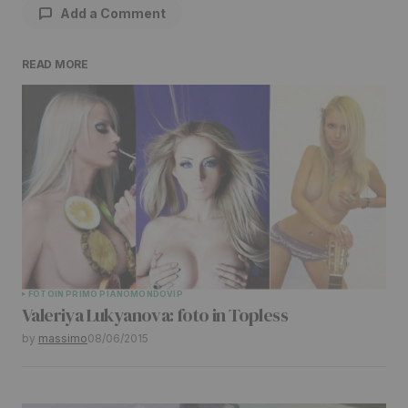
Add a Comment
READ MORE
Il tuo indirizzo email non sarà pubblicato.
I
campi obbligatori sono contrassegnati
*
Comment
*
Your Name
*
FOTO
IN PRIMO PIANO
MONDO
VIP
Valeriya Lukyanova: foto in Topless
Your E-mail
*
by
massimo
08/06/2015
Submit Comment