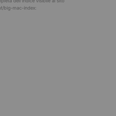
eta dell’indice visibile al sito
t/big-mac-index: