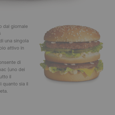
o dal giornale
6
 di una singola
io attivo in
onsente di
mac (uno dei
tto il
 quanto sia il
eta.