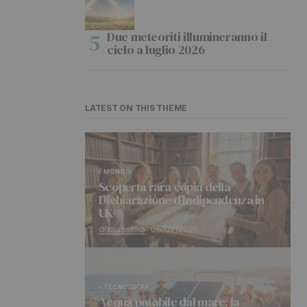
Due meteoriti illumineranno il
cielo a luglio 2026
LATEST ON THIS THEME
MONDO
Scoperta rara copia della
Dichiarazione d’Indipendenza in
UK
di massimo
06/07/2026
TECNOLOGIA
Acqua potabile dal mare: la