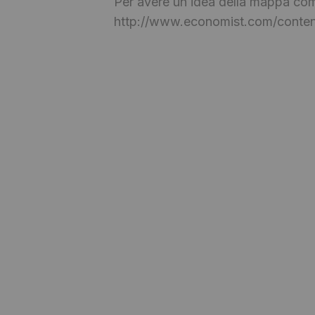
Per avere un idea della mappa compl
http://www.economist.com/conten