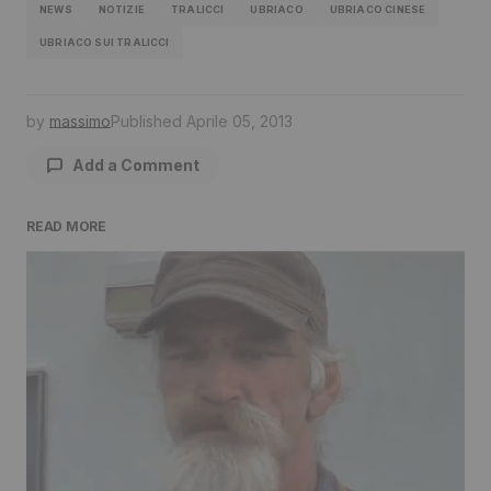
NEWS
NOTIZIE
TRALICCI
UBRIACO
UBRIACO CINESE
UBRIACO SUI TRALICCI
by
massimo
Published
Aprile 05, 2013
Add a Comment
READ MORE
Il tuo indirizzo email non sarà pubblicato.
I
campi obbligatori sono contrassegnati
*
Comment
*
Your Name
*