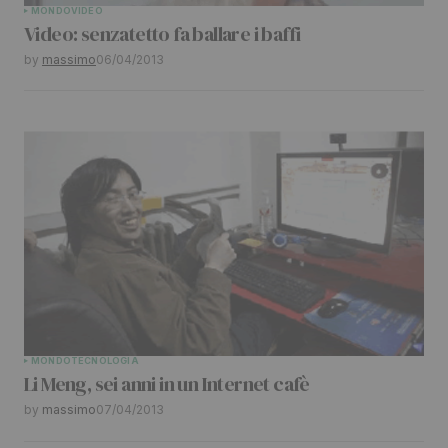
MONDO
VIDEO
Video: senzatetto fa ballare i baffi
Your E-mail
*
by
massimo
06/04/2013
Submit Comment
MONDO
TECNOLOGIA
Li Meng, sei anni in un Internet cafè
by
massimo
07/04/2013