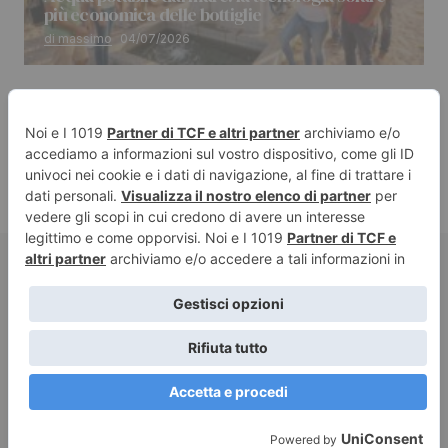
più economica delle bottiglie
di massimo
04/07/2026
© 2024 Golden Communication srl. All Rights Reserved.
Italia
Mondo
Tecnologia
Animali
Cultura
Scienza