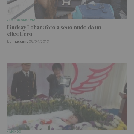
FOTO
MONDO
VIP
Lindsay Lohan: foto a seno nudo da un
elicottero
by
massimo
09/04/2013
MONDO