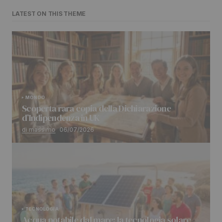
LATEST ON THIS THEME
MONDO
Scoperta rara copia della Dichiarazione
d’Indipendenza in UK
di massimo
06/07/2026
TECNOLOGIA
Acqua potabile dal mare: la tecnologia solare