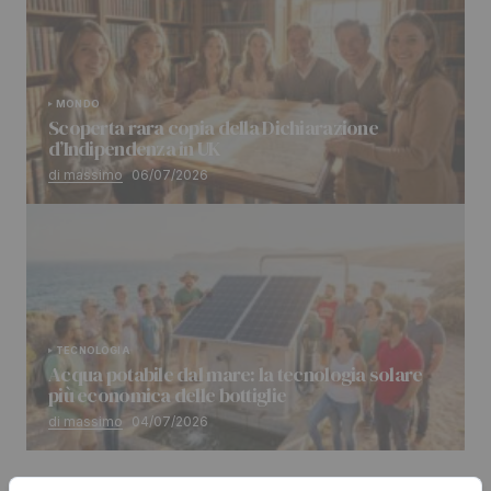
MONDO
Scoperta rara copia della Dichiarazione
d’Indipendenza in UK
di massimo
06/07/2026
TECNOLOGIA
Acqua potabile dal mare: la tecnologia solare
più economica delle bottiglie
di massimo
04/07/2026