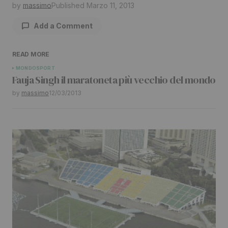
by
massimo
Published
Marzo 11, 2013
Add a Comment
READ MORE
Il tuo indirizzo email non sarà pubblicato.
I
MONDO
SPORT
Fauja Singh il maratoneta più vecchio del mondo
campi obbligatori sono contrassegnati
*
by
massimo
12/03/2013
Comment
*
Your Name
*
Your E-mail
*