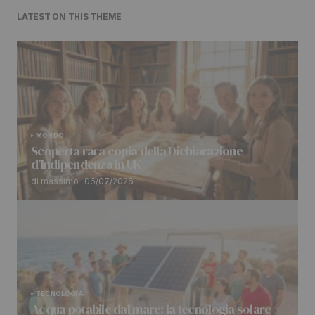
LATEST ON THIS THEME
MONDO
Scoperta rara copia della Dichiarazione
d’Indipendenza in UK
di massimo
06/07/2026
TECNOLOGIA
Acqua potabile dal mare: la tecnologia solare