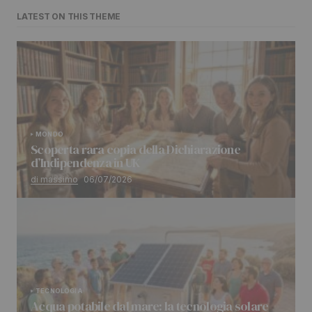
LATEST ON THIS THEME
MONDO
Scoperta rara copia della Dichiarazione
d’Indipendenza in UK
di massimo
06/07/2026
TECNOLOGIA
Acqua potabile dal mare: la tecnologia solare