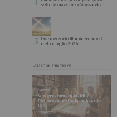
sotto le macerie in Venezuela
Due meteoriti illumineranno il
cielo a luglio 2026
LATEST ON THIS THEME
MONDO
Scoperta rara copia della
Dichiarazione d’Indipendenza in
UK
di massimo
06/07/2026