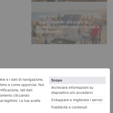
TECNOLOGIA
Acqua potabile dal mare: la
tecnologia solare più economica
delle bottiglie
di massimo
04/07/2026