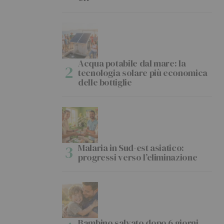
Acqua potabile dal mare: la
tecnologia solare più economica
delle bottiglie
Malaria in Sud-est asiatico:
progressi verso l’eliminazione
Bambino salvato dopo 6 giorni