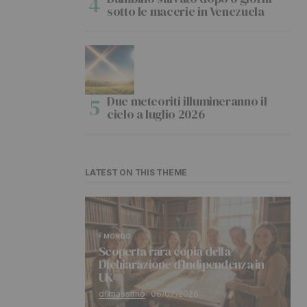
sotto le macerie in Venezuela
Due meteoriti illumineranno il
cielo a luglio 2026
LATEST ON THIS THEME
MONDO
Scoperta rara copia della
Dichiarazione d’Indipendenza in
UK
di massimo
06/07/2026