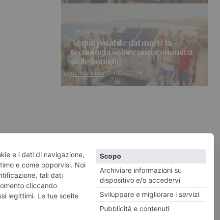
TECNOLOGIA
Acqua potabile dal mare: la
tecnologia solare più economica
delle bottiglie
di massimo
04/07/2026