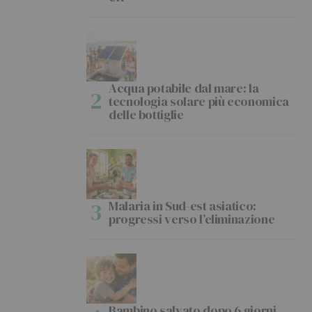
Acqua potabile dal mare: la
tecnologia solare più economica
delle bottiglie
Malaria in Sud-est asiatico:
progressi verso l’eliminazione
Bambino salvato dopo 6 giorni