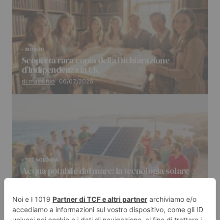
MONDO
Scoperta rara copia della Dichiarazione
d’Indipendenza in UK
di massimo
06/07/2026
TECNOLOGIA
Acqua potabile dal mare: la tecnologia solare
più economica delle bottiglie
di massimo
04/07/2026