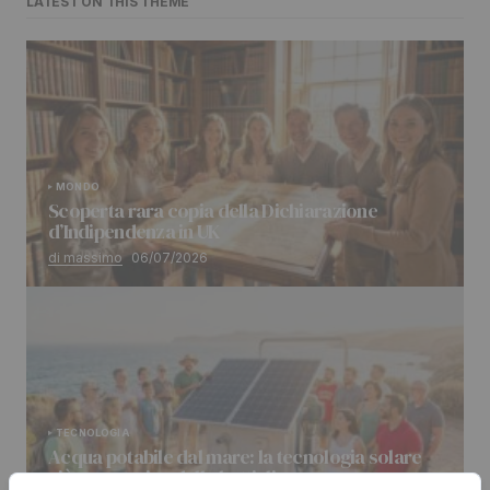
LATEST ON THIS THEME
MONDO
Scoperta rara copia della Dichiarazione
d’Indipendenza in UK
di massimo
06/07/2026
TECNOLOGIA
Acqua potabile dal mare: la tecnologia solare
più economica delle bottiglie